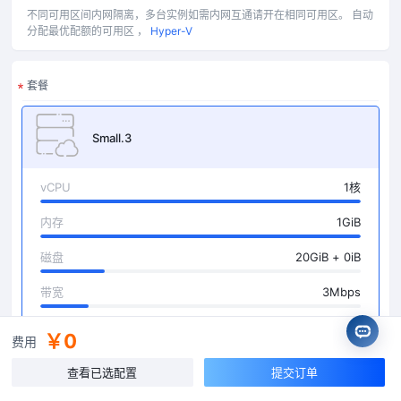
不同可用区间内网隔离，多台实例如需内网互通请开在相同可用区。
自动
分配最优配额的可用区 ，
Hyper-V
套餐
Small.3
vCPU
1核
内存
1GiB
磁盘
20GiB + 0iB
带宽
3Mbps
￥0
费用
Small.4
查看已选配置
提交订单