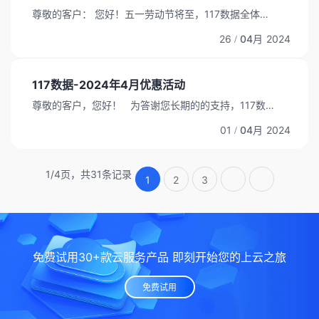
尊敬的客户： 您好！五一劳动节将至，117数据全体员
工祝您劳动节快乐！以下为117数据五一期间的服务说
26
04月
2024
/
明： 根据国务院安排在即将到来的2024年五一假期
（2024年5月1日至2024年5月5日）， 我们仍会全力
保障服务质量，持续提供7*24小时技术支持。 其中包
117数据-2024年4月优惠活动
括：业务咨询，业务开通和售后运维等服务。 温馨提
尊敬的客户，您好！ 为答谢您长期的的支持，117数据
示：...
特推出以下服务器优惠活动。所有机器续费同价！ 活动
01
04月
2024
/
时间为2024年4月1日-2024年4月30日。 美国站群服
务器 CPU 内存 硬盘 IP/个 带宽 原价 优惠价格 E3-
1230系列...
1/4页，共31条记录
1
2
3
免费试用30+款云服务产品 即刻开始您的上云之旅
免费试用