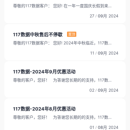
金返利。（要求不能同个实名账户，不能同个邮箱，同
尊敬的117数据客户： 您好! 在一年一度国庆长假到来之
个手机号码，同个IP）。 活动长期有效，快来发
际，感谢大家一如既往地对我们的支持与厚爱。国庆佳
展您的推荐好友把~...
27
09月
2024
/
节，举国同庆，愿这盛大的节日带给您永远的幸运! 为
了能保证您在国庆期间（2024.10.01日-2024.10.07
日）的服务质量，现将安排公布，具体如下，请您了解
117数据中秋售后不停歇
置顶
并提前做好相关安排。 1、续费渠道：续费不受影响，
尊敬的117数据客户： 您好! 2024年中秋临近，117数据
您可以提前安排续费也可以在假期通过客服、售后群或
提前祝您中秋节快乐！ 为了能保证您在中秋期间
后台进行自主续费。...
11
09月
2024
/
（2024.09.15日-2024.09.17日）的服务质量，现将安
排公布，具体如下，请您了解并提前做好相关安排。
1、续费渠道：续费不受影响，您可以提前安排续费也
117数据-2024年9月优惠活动
可以在假期通过客服、售后群或后台进行自主续费。...
尊敬的客户，您好！ 为答谢您长期的的支持，117数据
特推出以下服务器优惠活动。所有机器续费同价！ 活动
02
09月
2024
/
时间为2024年9月1日-2024年9月31日。 台湾云服务
器 CPU 内存 硬盘 IP/个 带宽 原价 优惠价格 4核心...
117数据-2024年8月优惠活动
尊敬的客户，您好！ 为答谢您长期的的支持，117数据
特推出以下服务器优惠活动。所有机器续费同价！ 活动
01
08月
2024
/
时间为2024年8月1日-2024年8月31日。 台湾云服务