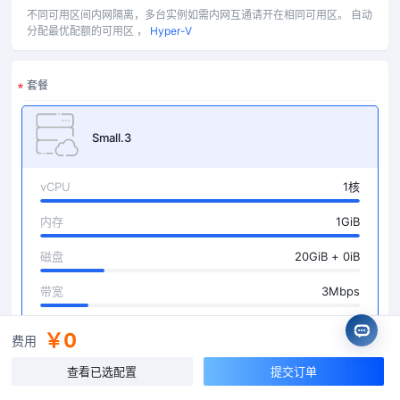
不同可用区间内网隔离，多台实例如需内网互通请开在相同可用区。
自动
分配最优配额的可用区 ，
Hyper-V
套餐
Small.3
vCPU
1核
内存
1GiB
磁盘
20GiB + 0iB
带宽
3Mbps
￥0
费用
Small.4
查看已选配置
提交订单