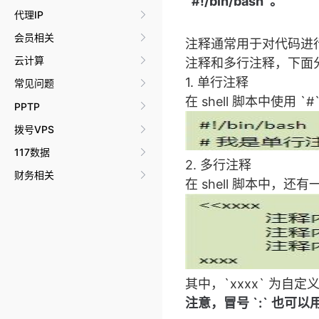
`#!/bin/bash`。
代理IP
会员相关
注释通常用于对代码进行
云计算
注释和多行注释，下面
1. 单行注释
常见问题
在 shell 脚本中使用
PPTP
拨号VPS
117数据
2. 多行注释
财务相关
在 shell 脚本中，
其中，`xxxx` 为
注意，
冒号 `:` 