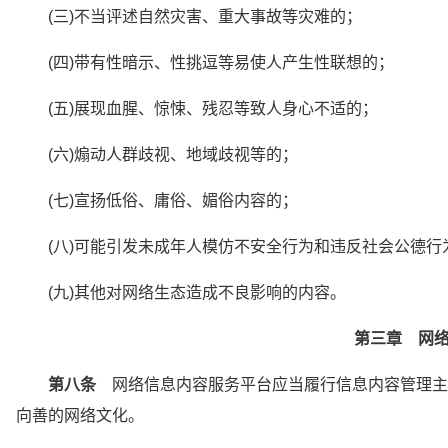
　　(三)不当评述自然灾害、重大事故等灾难的；
　　(四)带有性暗示、性挑逗等易使人产生性联想的；
　　(五)展现血腥、惊悚、残忍等致人身心不适的；
　　(六)煽动人群歧视、地域歧视等的；
　　(七)宣扬低俗、庸俗、媚俗内容的；
　　(八)可能引发未成年人模仿不安全行为和违反社会公德
　　(九)其他对网络生态造成不良影响的内容。
第三章　网
第八条
　网络信息内容服务平台应当履行信息内容管理主
向善的网络文化。